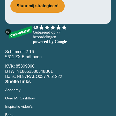
4.9
Gebaseerd op 77
beoordelingen
powered by
G
o
o
g
l
e
Schimmelt 2-16
5611 ZX Eindhoven
KVK: 85309060
BTW: NL8653580348B01
Bank: NL97RABO0377651222
Snelle links
Academy
Over Mr Cashflow
Inspiratie video’s
Boek